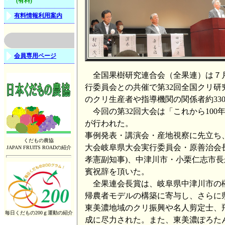
(有料)
有料情報利用案内
会員専用ページ
全国果樹研究連合会（全果連）は７月2
行委員会との共催で第32回全国クリ
のクリ生産者や指導機関の関係者約33
今回の第32回大会は「これから10
が行われた。
事例発表・講演会・産地視察に先立ち
くだもの農協
大会岐阜県大会実行委員会・原善治会
JAPAN FRUITS ROADの紹介
孝憲副知事)、中津川市・小栗仁志市
賓祝辞を頂いた。
全果連会長賞は、岐阜県中津川市の榊
帰農者モデルの構築に寄与し、さらに
東美濃地域のクリ振興や名人剪定士、
毎日くだもの200ｇ運動の紹介
成に尽力された。また、東美濃ぽろた