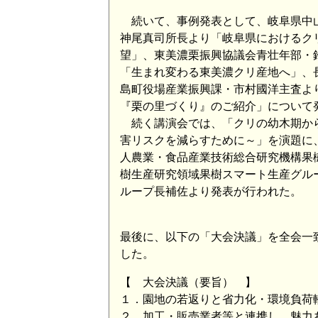
続いて、事例発表として、岐阜県中
神尾真司所長より「岐阜県におけるク
望」、東美濃栗振興協議会青壮年部・
「生まれ変わる東美濃クリ産地へ」、
島町役場産業振興課・市村國洋主査よ
『栗の里づくり』のご紹介」について
続く講演会では、「クリの幼木期か
害リスクを減らすために～」を演題に
人農業・食品産業技術総合研究機構果
樹生産研究領域果樹スマート生産グル
ループ長補佐より発表が行われた。
最後に、以下の「大会決議」を全会一
した。
【 大会決議（要旨） 】
１．園地の若返りと省力化・環境負荷
２．加工・販売業者等と連携し、魅力