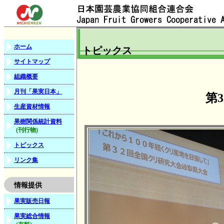
ホーム
トピックス
サイトマップ
組織概要
月刊「果実日本」
第
生産資材情報
果樹関係統計資料
(刊行物)
トピックス
リンク集
情報提供
果実販売日報
果実総合情報